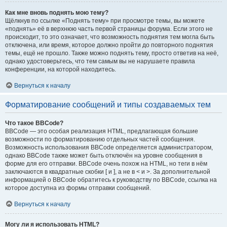
Как мне вновь поднять мою тему?
Щёлкнув по ссылке «Поднять тему» при просмотре темы, вы можете
«поднять» её в верхнюю часть первой страницы форума. Если этого не
происходит, то это означает, что возможность поднятия тем могла быть
отключена, или время, которое должно пройти до повторного поднятия
темы, ещё не прошло. Также можно поднять тему, просто ответив на неё,
однако удостоверьтесь, что тем самым вы не нарушаете правила
конференции, на которой находитесь.
Вернуться к началу
Форматирование сообщений и типы создаваемых тем
Что такое BBCode?
BBCode — это особая реализация HTML, предлагающая большие
возможности по форматированию отдельных частей сообщения.
Возможность использования BBCode определяется администратором,
однако BBCode также может быть отключён на уровне сообщения в
форме для его отправки. BBCode очень похож на HTML, но теги в нём
заключаются в квадратные скобки [ и ], а не в < и >. За дополнительной
информацией о BBCode обратитесь к руководству по BBCode, ссылка на
которое доступна из формы отправки сообщений.
Вернуться к началу
Могу ли я использовать HTML?