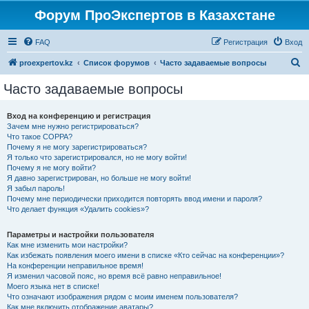
Форум ПроЭкспертов в Казахстане
FAQ
Регистрация
Вход
П
proexpertov.kz
Список форумов
Часто задаваемые вопросы
о
Часто задаваемые вопросы
и
с
Вход на конференцию и регистрация
Зачем мне нужно регистрироваться?
к
Что такое COPPA?
Почему я не могу зарегистрироваться?
Я только что зарегистрировался, но не могу войти!
Почему я не могу войти?
Я давно зарегистрирован, но больше не могу войти!
Я забыл пароль!
Почему мне периодически приходится повторять ввод имени и пароля?
Что делает функция «Удалить cookies»?
Параметры и настройки пользователя
Как мне изменить мои настройки?
Как избежать появления моего имени в списке «Кто сейчас на конференции»?
На конференции неправильное время!
Я изменил часовой пояс, но время всё равно неправильное!
Моего языка нет в списке!
Что означают изображения рядом с моим именем пользователя?
Как мне включить отображение аватары?