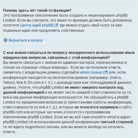
Почему здесь нет такой-то функции?
Это программное обеспечение было создано и лицензировано phpBB
Limited. Если вы считаете, что какая-то функция должна быть добавлена,
посетите
Центр идей phpBB
, где можно отдать свой голос за уже
поданные идеи или предложить собственные.
Вернуться к началу
С кем можно связаться по вопросу некорректного использования и/или
юридических вопросов, связанных с этой конференцией?
Вы можете связаться с любым из администраторов, перечисленных в
списке на странице «Наша команда». Если вы не получили ответа,
свяжитесь с владельцем домена (сделайте
whois lookup
) или, если
конференция находится на бесплатном домене (например, chat.ru,
Yahoo!, free.fr, f2s.com и т. п.), с руководством или техподдержкой данного
домена. Учтите, что phpBB Limited
не имеет никакого контроля над
данной конференцией
и не может нести никакой ответственности за то,
кем и как данная конференция используется. Не обращайтесь к phpBB
Limited по юридическим вопросам (о приостановке работы конференции,
ответственности за неё и т. д.), которые
не относятся напрямую
к сайту
phpBB.com или которые частично относятся к программному
обеспечению phpBB Limited. Если же вы всё-таки пошлёте email в адрес
phpBB Limited об использовании данной конференции
третьей стороной
,
то не ждите подробного письма, или вы можете вообще не получить
ответа.