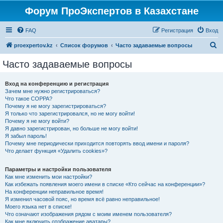
Форум ПроЭкспертов в Казахстане
FAQ
Регистрация
Вход
П
proexpertov.kz
Список форумов
Часто задаваемые вопросы
о
Часто задаваемые вопросы
и
с
Вход на конференцию и регистрация
Зачем мне нужно регистрироваться?
к
Что такое COPPA?
Почему я не могу зарегистрироваться?
Я только что зарегистрировался, но не могу войти!
Почему я не могу войти?
Я давно зарегистрирован, но больше не могу войти!
Я забыл пароль!
Почему мне периодически приходится повторять ввод имени и пароля?
Что делает функция «Удалить cookies»?
Параметры и настройки пользователя
Как мне изменить мои настройки?
Как избежать появления моего имени в списке «Кто сейчас на конференции»?
На конференции неправильное время!
Я изменил часовой пояс, но время всё равно неправильное!
Моего языка нет в списке!
Что означают изображения рядом с моим именем пользователя?
Как мне включить отображение аватары?