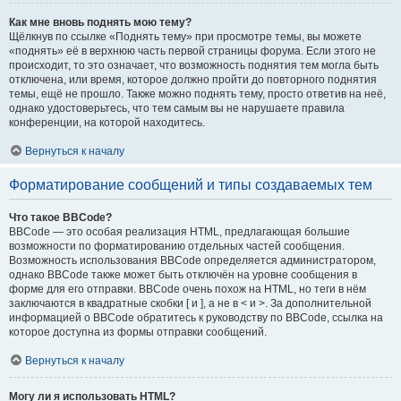
Как мне вновь поднять мою тему?
Щёлкнув по ссылке «Поднять тему» при просмотре темы, вы можете
«поднять» её в верхнюю часть первой страницы форума. Если этого не
происходит, то это означает, что возможность поднятия тем могла быть
отключена, или время, которое должно пройти до повторного поднятия
темы, ещё не прошло. Также можно поднять тему, просто ответив на неё,
однако удостоверьтесь, что тем самым вы не нарушаете правила
конференции, на которой находитесь.
Вернуться к началу
Форматирование сообщений и типы создаваемых тем
Что такое BBCode?
BBCode — это особая реализация HTML, предлагающая большие
возможности по форматированию отдельных частей сообщения.
Возможность использования BBCode определяется администратором,
однако BBCode также может быть отключён на уровне сообщения в
форме для его отправки. BBCode очень похож на HTML, но теги в нём
заключаются в квадратные скобки [ и ], а не в < и >. За дополнительной
информацией о BBCode обратитесь к руководству по BBCode, ссылка на
которое доступна из формы отправки сообщений.
Вернуться к началу
Могу ли я использовать HTML?