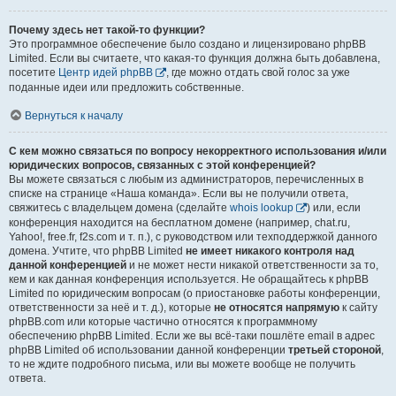
Почему здесь нет такой-то функции?
Это программное обеспечение было создано и лицензировано phpBB
Limited. Если вы считаете, что какая-то функция должна быть добавлена,
посетите
Центр идей phpBB
, где можно отдать свой голос за уже
поданные идеи или предложить собственные.
Вернуться к началу
С кем можно связаться по вопросу некорректного использования и/или
юридических вопросов, связанных с этой конференцией?
Вы можете связаться с любым из администраторов, перечисленных в
списке на странице «Наша команда». Если вы не получили ответа,
свяжитесь с владельцем домена (сделайте
whois lookup
) или, если
конференция находится на бесплатном домене (например, chat.ru,
Yahoo!, free.fr, f2s.com и т. п.), с руководством или техподдержкой данного
домена. Учтите, что phpBB Limited
не имеет никакого контроля над
данной конференцией
и не может нести никакой ответственности за то,
кем и как данная конференция используется. Не обращайтесь к phpBB
Limited по юридическим вопросам (о приостановке работы конференции,
ответственности за неё и т. д.), которые
не относятся напрямую
к сайту
phpBB.com или которые частично относятся к программному
обеспечению phpBB Limited. Если же вы всё-таки пошлёте email в адрес
phpBB Limited об использовании данной конференции
третьей стороной
,
то не ждите подробного письма, или вы можете вообще не получить
ответа.