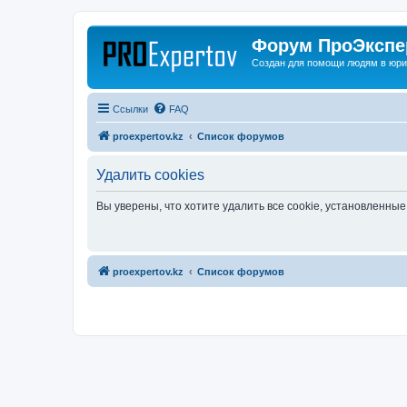
Форум ПроЭкспер
Создан для помощи людям в юри
Ссылки
FAQ
proexpertov.kz
Список форумов
Удалить cookies
Вы уверены, что хотите удалить все cookie, установленн
proexpertov.kz
Список форумов