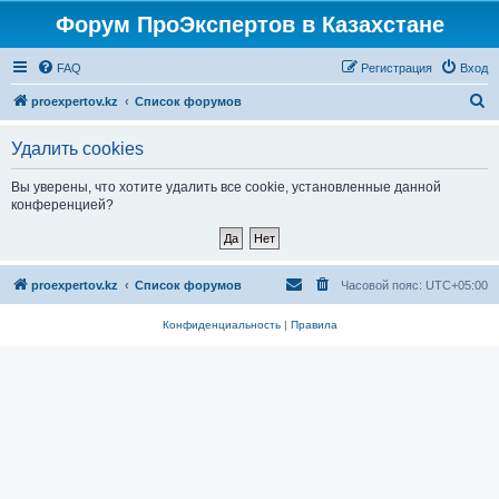
Форум ПроЭкспертов в Казахстане
FAQ
Регистрация
Вход
П
proexpertov.kz
Список форумов
о
Удалить cookies
и
с
Вы уверены, что хотите удалить все cookie, установленные данной
конференцией?
к
proexpertov.kz
Список форумов
Часовой пояс:
UTC+05:00
Конфиденциальность
|
Правила