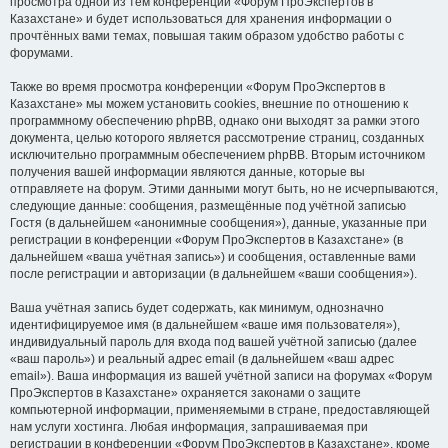
просмотра одной из тем конференции «Форум ПроЭкспертов в
Казахстане» и будет использоваться для хранения информации о
прочтённых вами темах, повышая таким образом удобство работы с
форумами.
Также во время просмотра конференции «Форум ПроЭкспертов в
Казахстане» мы можем установить cookies, внешние по отношению к
программному обеспечению phpBB, однако они выходят за рамки этого
документа, целью которого является рассмотрение страниц, созданных
исключительно программным обеспечением phpBB. Вторым источником
получения вашей информации являются данные, которые вы
отправляете на форум. Этими данными могут быть, но не исчерпываются,
следующие данные: сообщения, размещённые под учётной записью
Гостя (в дальнейшем «анонимные сообщения»), данные, указанные при
регистрации в конференции «Форум ПроЭкспертов в Казахстане» (в
дальнейшем «ваша учётная запись») и сообщения, оставленные вами
после регистрации и авторизации (в дальнейшем «ваши сообщения»).
Ваша учётная запись будет содержать, как минимум, однозначно
идентифицируемое имя (в дальнейшем «ваше имя пользователя»),
индивидуальный пароль для входа под вашей учётной записью (далее
«ваш пароль») и реальный адрес email (в дальнейшем «ваш адрес
email»). Ваша информация из вашей учётной записи на форумах «Форум
ПроЭкспертов в Казахстане» охраняется законами о защите
компьютерной информации, применяемыми в стране, предоставляющей
нам услуги хостинга. Любая информация, запрашиваемая при
регистрации в конференции «Форум ПроЭкспертов в Казахстане», кроме