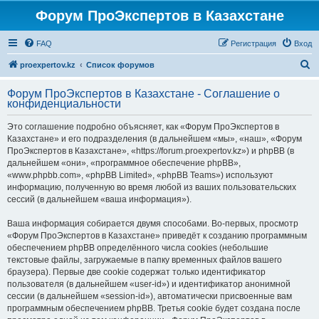
Форум ПроЭкспертов в Казахстане
FAQ
Регистрация
Вход
П
proexpertov.kz
Список форумов
о
Форум ПроЭкспертов в Казахстане - Соглашение о
и
конфиденциальности
с
Это соглашение подробно объясняет, как «Форум ПроЭкспертов в
к
Казахстане» и его подразделения (в дальнейшем «мы», «наш», «Форум
ПроЭкспертов в Казахстане», «https://forum.proexpertov.kz») и phpBB (в
дальнейшем «они», «программное обеспечение phpBB»,
«www.phpbb.com», «phpBB Limited», «phpBB Teams») используют
информацию, полученную во время любой из ваших пользовательских
сессий (в дальнейшем «ваша информация»).
Ваша информация собирается двумя способами. Во-первых, просмотр
«Форум ПроЭкспертов в Казахстане» приведёт к созданию программным
обеспечением phpBB определённого числа cookies (небольшие
текстовые файлы, загружаемые в папку временных файлов вашего
браузера). Первые две cookie содержат только идентификатор
пользователя (в дальнейшем «user-id») и идентификатор анонимной
сессии (в дальнейшем «session-id»), автоматически присвоенные вам
программным обеспечением phpBB. Третья cookie будет создана после