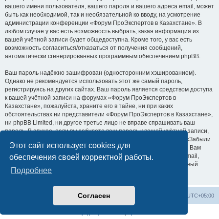
вашего имени пользователя, вашего пароля и вашего адреса email, может
быть как необходимой, так и необязательной ко вводу, на усмотрение
администрации конференции «Форум ПроЭкспертов в Казахстане». В
любом случае у вас есть возможность выбрать, какая информация из
вашей учётной записи будет общедоступна. Кроме того, у вас есть
возможность согласиться/отказаться от получения сообщений,
автоматически сгенерированных программным обеспечением phpBB.
Ваш пароль надёжно зашифрован (односторонним хэшированием).
Однако не рекомендуется использовать этот же самый пароль,
регистрируясь на других сайтах. Ваш пароль является средством доступа
к вашей учётной записи на форумах «Форум ПроЭкспертов в
Казахстане», пожалуйста, храните его в тайне, ни при каких
обстоятельствах ни представители «Форум ПроЭкспертов в Казахстане»,
ни phpBB Limited, ни другое третье лицо не вправе спрашивать ваш
пароль. В случае, если вы забудете ваш пароль к вашей учётной записи,
вы сможете воспользоваться функцией восстановления пароля «Забыли
Этот сайт использует cookies для
пароль?», предусмотренной программным обеспечением phpBB. Вам
будет необходимо ввести ваше имя пользователя и ваш адрес email,
обеспечения своей корректной работы.
после чего программное обеспечение phpBB сгенерирует вам новый
Подробнее
пароль для вашей учётной записи.
Согласен
proexpertov.kz
Список форумов
Часовой пояс:
UTC+05:00
Конфиденциальность
|
Правила