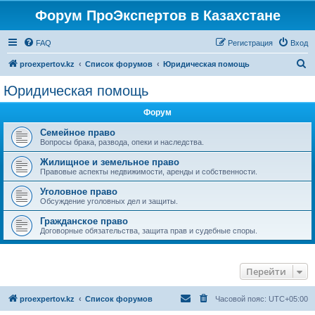
Форум ПроЭкспертов в Казахстане
FAQ
Регистрация
Вход
П
proexpertov.kz
Список форумов
Юридическая помощь
о
Юридическая помощь
и
Форум
с
к
Семейное право
Вопросы брака, развода, опеки и наследства.
Жилищное и земельное право
Правовые аспекты недвижимости, аренды и собственности.
Уголовное право
Обсуждение уголовных дел и защиты.
Гражданское право
Договорные обязательства, защита прав и судебные споры.
Перейти
proexpertov.kz
Список форумов
Часовой пояс:
UTC+05:00