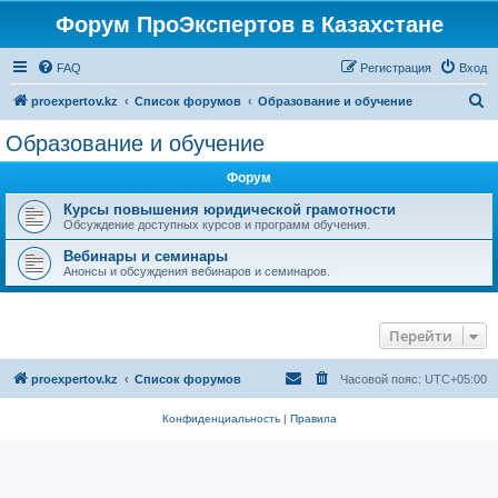
Форум ПроЭкспертов в Казахстане
FAQ
Регистрация
Вход
П
proexpertov.kz
Список форумов
Образование и обучение
о
Образование и обучение
и
Форум
с
к
Курсы повышения юридической грамотности
Обсуждение доступных курсов и программ обучения.
Вебинары и семинары
Анонсы и обсуждения вебинаров и семинаров.
Перейти
proexpertov.kz
Список форумов
Часовой пояс:
UTC+05:00
Конфиденциальность
|
Правила