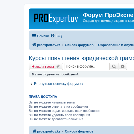
Форум ПроЭкспер
Создан для помощи людям в юри
Ссылки
FAQ
proexpertov.kz
Список форумов
Образование и обуч
Курсы повышения юридической грам
Поиск
Рас
Новая тема
В этом форуме нет сообщений.
Вернуться к списку форумов
ПРАВА ДОСТУПА
Вы
не можете
начинать темы
Вы
не можете
отвечать на сообщения
Вы
не можете
редактировать свои сообщения
Вы
не можете
удалять свои сообщения
Вы
не можете
добавлять вложения
proexpertov.kz
Список форумов