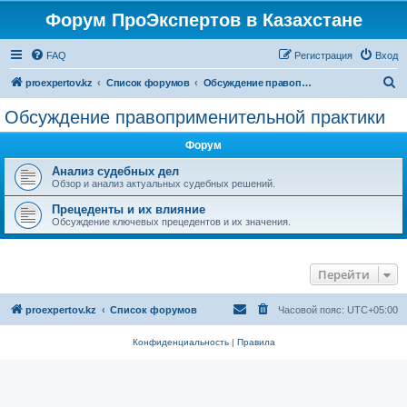
Форум ПроЭкспертов в Казахстане
FAQ
Регистрация
Вход
П
proexpertov.kz
Список форумов
Обсуждение правоприменительной практики
о
Обсуждение правоприменительной практики
и
Форум
с
к
Анализ судебных дел
Обзор и анализ актуальных судебных решений.
Прецеденты и их влияние
Обсуждение ключевых прецедентов и их значения.
Перейти
proexpertov.kz
Список форумов
Часовой пояс:
UTC+05:00
Конфиденциальность
|
Правила