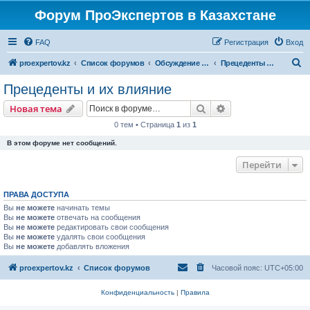
Форум ПроЭкспертов в Казахстане
FAQ
Регистрация
Вход
П
proexpertov.kz
Список форумов
Обсуждение правоприменительной практики
Прецеденты и их влияние
о
Прецеденты и их влияние
и
Поиск
Расширенный пои
Новая тема
с
0 тем • Страница
1
из
1
к
В этом форуме нет сообщений.
Перейти
ПРАВА ДОСТУПА
Вы
не можете
начинать темы
Вы
не можете
отвечать на сообщения
Вы
не можете
редактировать свои сообщения
Вы
не можете
удалять свои сообщения
Вы
не можете
добавлять вложения
proexpertov.kz
Список форумов
Часовой пояс:
UTC+05:00
Конфиденциальность
|
Правила