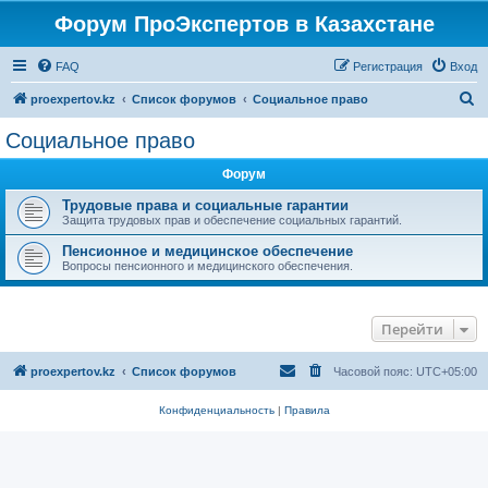
Форум ПроЭкспертов в Казахстане
FAQ
Регистрация
Вход
П
proexpertov.kz
Список форумов
Социальное право
о
Социальное право
и
Форум
с
к
Трудовые права и социальные гарантии
Защита трудовых прав и обеспечение социальных гарантий.
Пенсионное и медицинское обеспечение
Вопросы пенсионного и медицинского обеспечения.
Перейти
proexpertov.kz
Список форумов
Часовой пояс:
UTC+05:00
Конфиденциальность
|
Правила