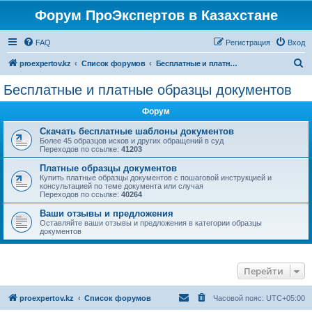
Форум ПроЭкспертов в Казахстане
FAQ
Регистрация
Вход
П
proexpertov.kz
Список форумов
Бесплатные и платные образцы документов
о
Бесплатные и платные образцы документов
и
Форум
с
к
Скачать бесплатные шаблоны документов
Более 45 образцов исков и других обращений в суд
Переходов по ссылке:
41203
Платные образцы документов
Купить платные образцы документов с пошаговой инструкцией и
консультацией по теме документа или случая
Переходов по ссылке:
40264
Ваши отзывы и предложения
Оставляйте ваши отзывы и предложения в категории образцы
документов
Перейти
proexpertov.kz
Список форумов
Часовой пояс:
UTC+05:00