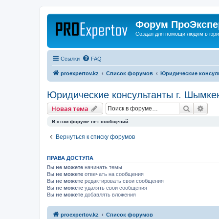
Форум ПроЭкспер
Создан для помощи людям в юри
Ссылки
FAQ
proexpertov.kz
Список форумов
Юридические консул
Юридические консультанты г. Шымке
Поиск
Рас
Новая тема
В этом форуме нет сообщений.
Вернуться к списку форумов
ПРАВА ДОСТУПА
Вы
не можете
начинать темы
Вы
не можете
отвечать на сообщения
Вы
не можете
редактировать свои сообщения
Вы
не можете
удалять свои сообщения
Вы
не можете
добавлять вложения
proexpertov.kz
Список форумов