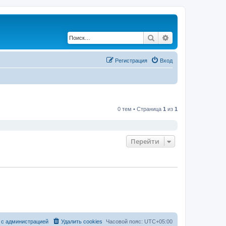
Поиск
Расширенный по
Регистрация
Вход
0 тем • Страница
1
из
1
Перейти
 с администрацией
Удалить cookies
Часовой пояс:
UTC+05:00